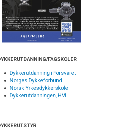
DYKKERUTDANNING/FAGSKOLER
Dykkerutdanning i Forsvaret
Norges Dykkeforbund
Norsk Yrkesdykkerskole
Dykkerutdanningen, HVL
DYKKERUTSTYR