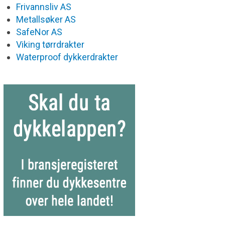
Frivannsliv AS
Metallsøker AS
SafeNor AS
Viking tørrdrakter
Waterproof dykkerdrakter