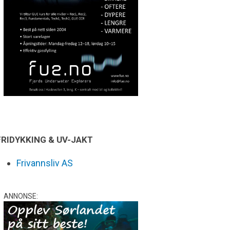
FRIDYKKING & UV-JAKT
Frivannsliv AS
ANNONSE: