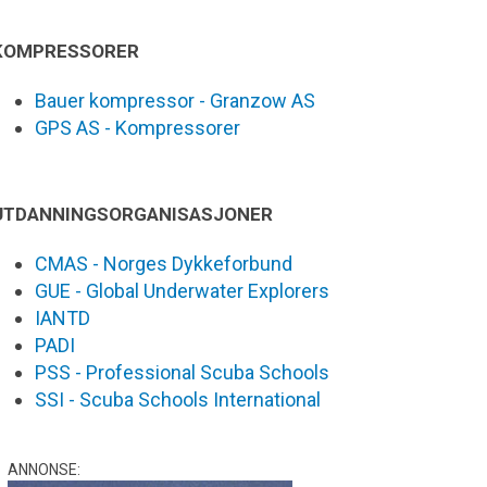
KOMPRESSORER
Bauer kompressor - Granzow AS
GPS AS - Kompressorer
UTDANNINGSORGANISASJONER
CMAS - Norges Dykkeforbund
GUE - Global Underwater Explorers
IANTD
PADI
PSS - Professional Scuba Schools
SSI - Scuba Schools International
ANNONSE: