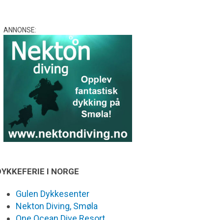
ANNONSE:
DYKKEFERIE I NORGE
Gulen Dykkesenter
Nekton Diving, Smøla
One Ocean Dive Resort