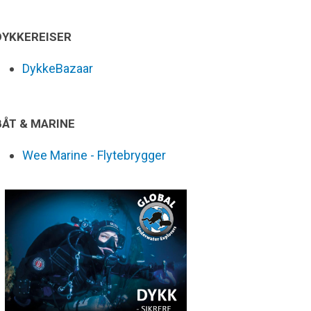
DYKKEREISER
DykkeBazaar
BÅT & MARINE
Wee Marine - Flytebrygger