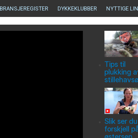
BRANSJEREGISTER
DYKKEKLUBBER
NYTTIGE LI
Tips til
plukking a
stillehavs
Slik ser du
forskjell p
østersen