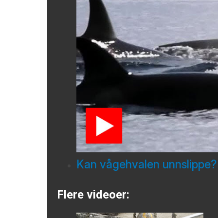
Kan vågehvalen unnslippe?
Flere videoer: