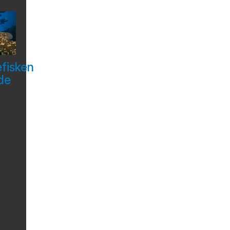
efisken
de