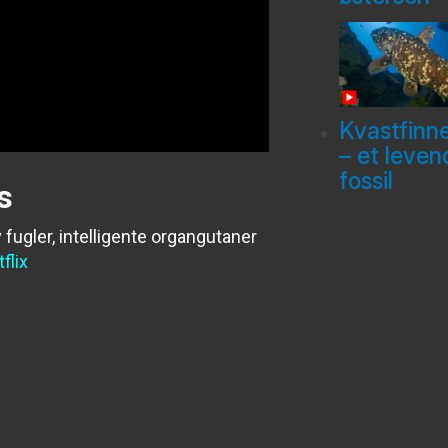
Kvastfinn
– et leven
fossil
s
 fugler, intelligente organgutaner
flix