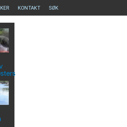
NKER
KONTAKT
SØK
v
østers
å