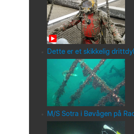
Dette er et skikkelig drittd
M/S Sotra i Bøvågen på Ra