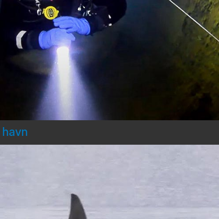
d havn