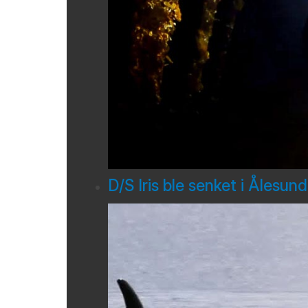
D/S Iris ble senket i Ålesun