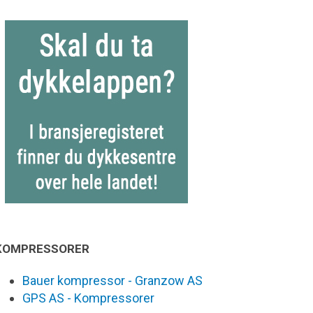
KOMPRESSORER
Bauer kompressor - Granzow AS
GPS AS - Kompressorer