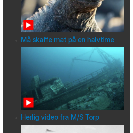
Må skaffe mat på en halvtime
Herlig video fra M/S Torp