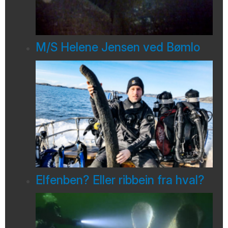
M/S Helene Jensen ved Bømlo
Elfenben? Eller ribbein fra hval?