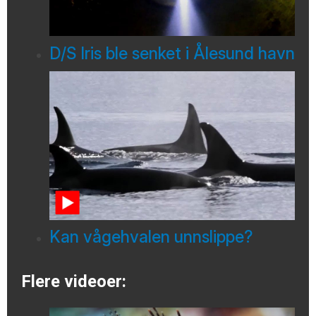
D/S Iris ble senket i Ålesund havn
Kan vågehvalen unnslippe?
Flere videoer: