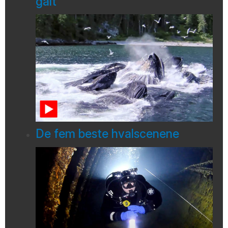
galt
De fem beste hvalscenene