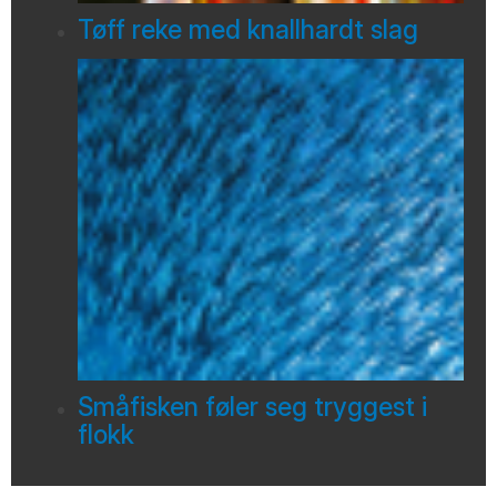
Tøff reke med knallhardt slag
Småfisken føler seg tryggest i
flokk