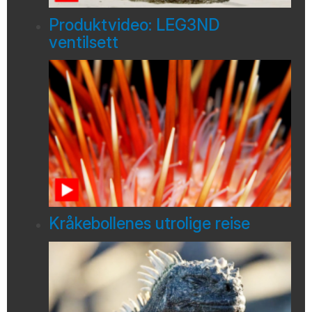
Produktvideo: LEG3ND
ventilsett
Kråkebollenes utrolige reise