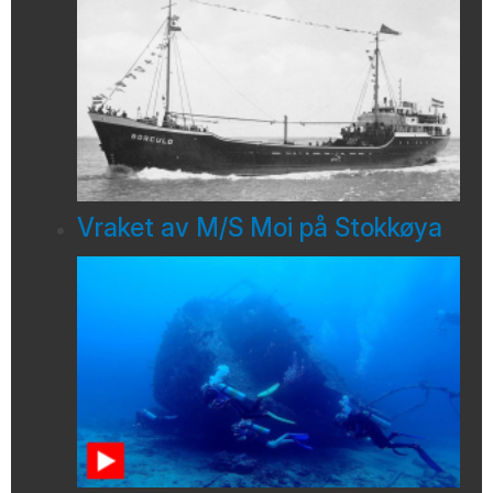
Vraket av M/S Moi på Stokkøya