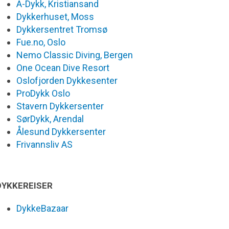
A-Dykk, Kristiansand
Dykkerhuset, Moss
Dykkersentret Tromsø
Fue.no, Oslo
Nemo Classic Diving, Bergen
One Ocean Dive Resort
Oslofjorden Dykkesenter
ProDykk Oslo
Stavern Dykkersenter
SørDykk, Arendal
Ålesund Dykkersenter
Frivannsliv AS
DYKKEREISER
DykkeBazaar