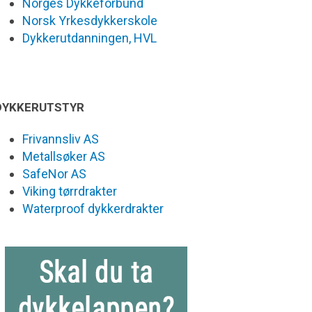
Norges Dykkeforbund
Norsk Yrkesdykkerskole
Dykkerutdanningen, HVL
DYKKERUTSTYR
Frivannsliv AS
Metallsøker AS
SafeNor AS
Viking tørrdrakter
Waterproof dykkerdrakter