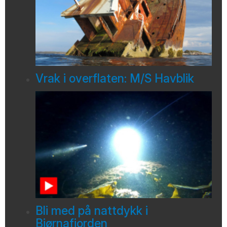
Vrak i overflaten: M/S Havblik
Bli med på nattdykk i
Bjørnafjorden