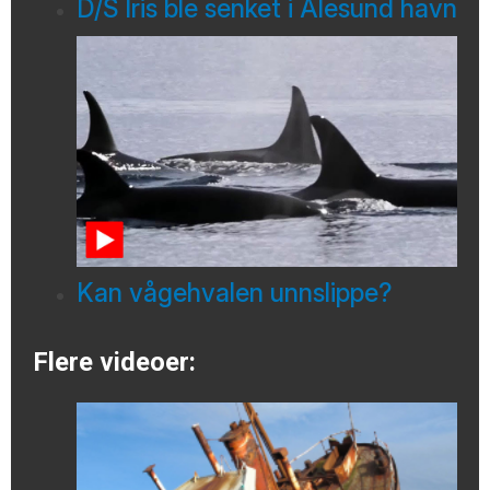
D/S Iris ble senket i Ålesund havn
Kan vågehvalen unnslippe?
Flere videoer: