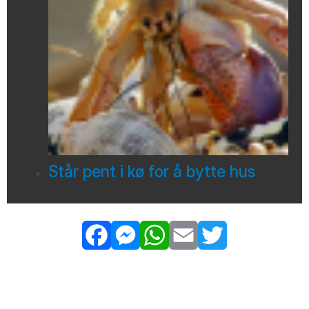
Står pent i kø for å bytte hus
Facebook
Messenger
WhatsApp
Email
Twitter