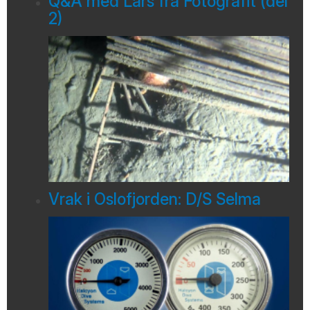
Q&A med Lars fra Fotografit (del
2)
Vrak i Oslofjorden: D/S Selma