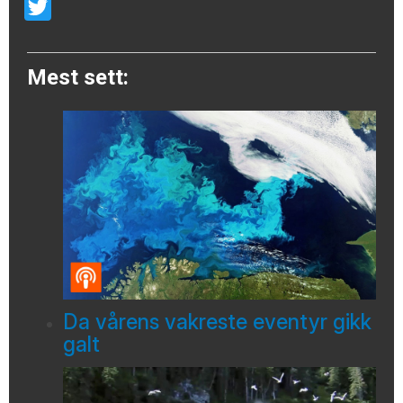
Email
Twitter
Mest sett:
Da vårens vakreste eventyr gikk
galt