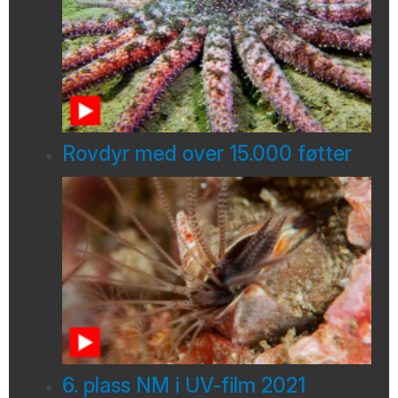
Rovdyr med over 15.000 føtter
6. plass NM i UV-film 2021