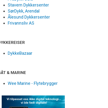
Stavern Dykkersenter
SørDykk, Arendal
Ålesund Dykkersenter
Frivannsliv AS
DYKKEREISER
DykkeBazaar
BÅT & MARINE
Wee Marine - Flytebrygger