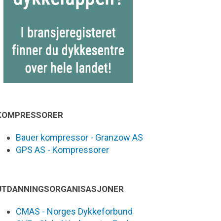
KOMPRESSORER
Bauer kompressor - Granzow AS
GPS AS - Kompressorer
UTDANNINGSORGANISASJONER
CMAS - Norges Dykkeforbund