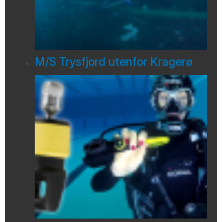
M/S Trysfjord utenfor Kragerø