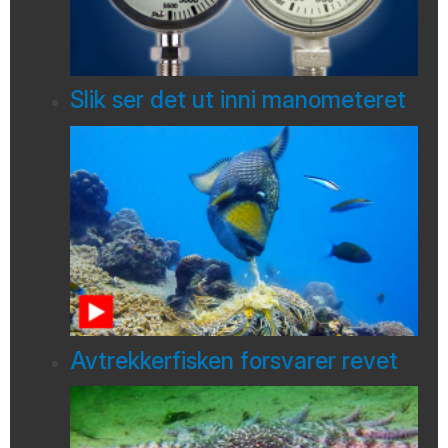
Slik ser det ut inni manometeret
Avtrekkerfisken forsvarer revet