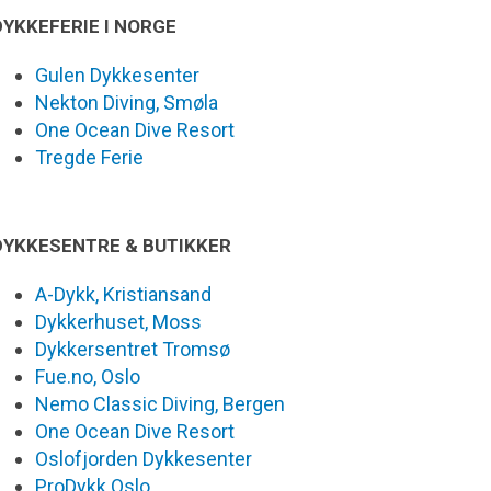
DYKKEFERIE I NORGE
Gulen Dykkesenter
Nekton Diving, Smøla
One Ocean Dive Resort
Tregde Ferie
DYKKESENTRE & BUTIKKER
A-Dykk, Kristiansand
Dykkerhuset, Moss
Dykkersentret Tromsø
Fue.no, Oslo
Nemo Classic Diving, Bergen
One Ocean Dive Resort
Oslofjorden Dykkesenter
ProDykk Oslo