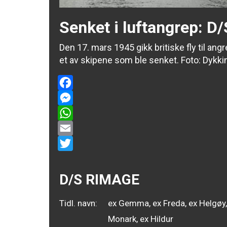
Senket i luftangrep: D
Den 17. mars 1945 gikk britiske fly til an
et av skipene som ble senket. Foto: Dykki
Facebook
Messenger
WhatsApp
Email
Twitter
D/S RIMAGE
Tidl. navn:
ex Gemma, ex Freda, ex Helgøy,
Monark, ex Hildur