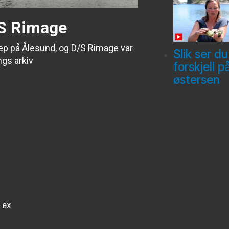
/S Rimage
grep på Ålesund, og D/S Rimage var
Slik ser du
ngs arkiv
forskjell p
østersen
 ex