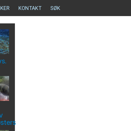
NKER
KONTAKT
SØK
vs.
v
østers