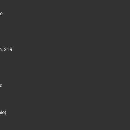
ke
n, 219
nd
ie)