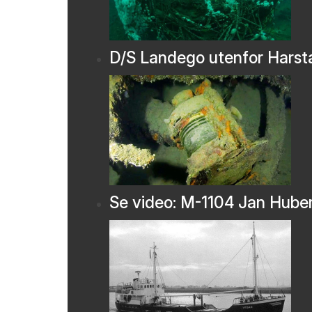
D/S Landego utenfor Harst
Se video: M-1104 Jan Hube