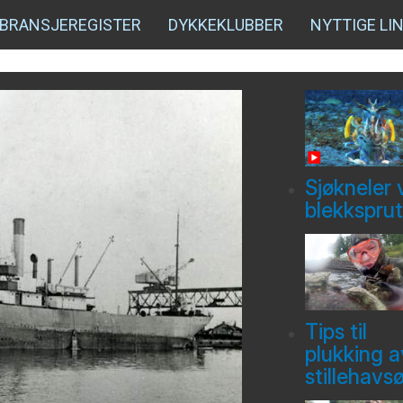
BRANSJEREGISTER
DYKKEKLUBBER
NYTTIGE LI
Sjøkneler 
blekksprut
Tips til
plukking a
stillehavs