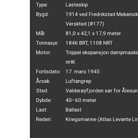
Type:
Lasteskip
Bygd:
1914 ved Fredrikstad Mekanis
Verskted (#177)
Mål:
81,0 x 42,1 x 17,9 meter
Tonnasje:
1846 BRT, 1108 NRT
Motor:
Trippel ekspansjon dampmaski
nHK
Forlisdato:
17. mars 1945
Årsak:
Luftangrep
Sted:
Valderøyfjorden sør for Ålesu
Dybde:
40–60 meter
Last:
Ballast
Rederi:
Kriegsmarine (Atlas Levante Lin