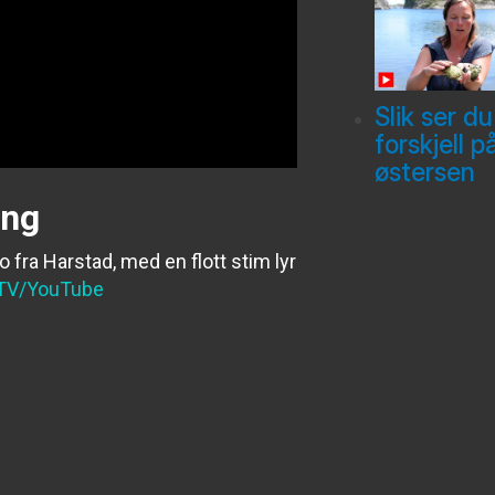
Slik ser du
forskjell p
østersen
ing
o fra Harstad, med en flott stim lyr
TV/YouTube