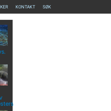
NKER
KONTAKT
SØK
vs.
v
østers