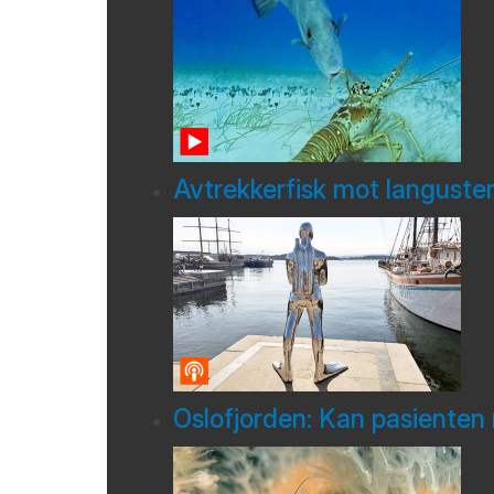
Avtrekkerfisk mot languste
Oslofjorden: Kan pasienten