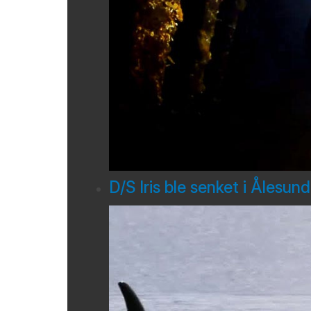
D/S Iris ble senket i Ålesun