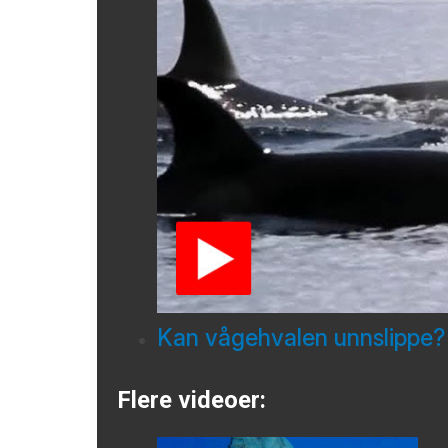
Kan vågehvalen unnslippe?
Flere videoer: