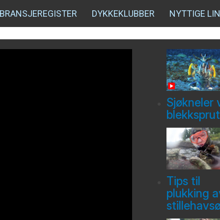
BRANSJEREGISTER
DYKKEKLUBBER
NYTTIGE LI
Sjøkneler 
blekksprut
Tips til
plukking a
stillehavs