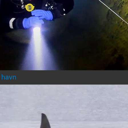
d havn