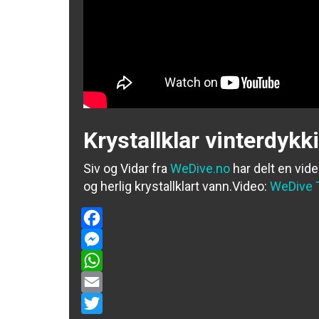
Krystallklar vinterdykk
Siv og Vidar fra
WeDive.no
har delt en vide
og herlig krystallklart vann.
Video:
WeDive 
Facebook
Messenger
WhatsApp
Email