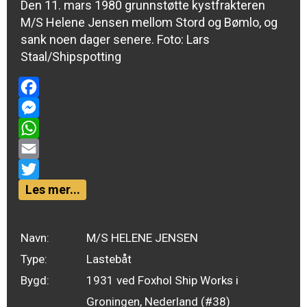
Den 11. mars 1980 grunnstøtte kystfrakteren
M/S Helene Jensen mellom Stord og Bømlo, og
sank noen dager senere. Foto:
Lars
Staal/Shipspotting
Facebook
Messenger
WhatsApp
Email
Twitter
Les mer...
Navn:
M/S HELENE JENSEN
Type:
Lastebåt
Bygd:
1931 ved Foxhol Ship Works i
Groningen, Nederland (#38)