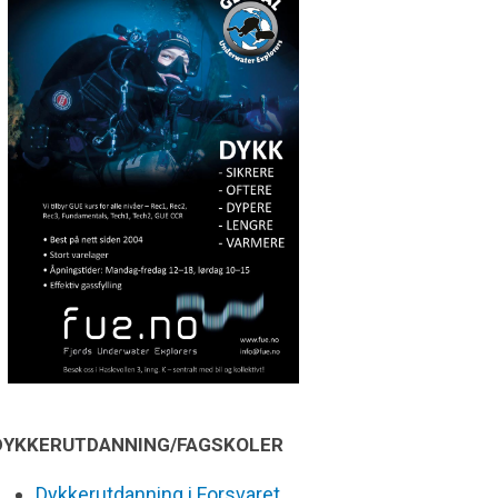
DYKKERUTDANNING/FAGSKOLER
Dykkerutdanning i Forsvaret