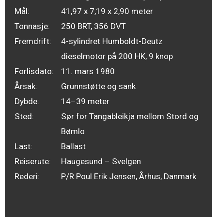
Mål:
41,97 x 7,19 x 2,90 meter
Tonnasje:
250 BRT, 356 DVT
Fremdrift:
4-sylindret Humboldt-Deutz
dieselmotor på 200 HK, 9 knop
Forlisdato:
11. mars 1980
Årsak:
Grunnstøtte og sank
Dybde:
14–39 meter
Sted:
Sør for Tangableikja mellom Stord og
Bømlo
Last:
Ballast
Reiserute:
Haugesund – Svelgen
Rederi:
P/R Poul Erik Jensen, Århus, Danmark