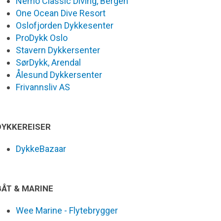
Nemo Classic Diving, Bergen
One Ocean Dive Resort
Oslofjorden Dykkesenter
ProDykk Oslo
Stavern Dykkersenter
SørDykk, Arendal
Ålesund Dykkersenter
Frivannsliv AS
DYKKEREISER
DykkeBazaar
BÅT & MARINE
Wee Marine - Flytebrygger