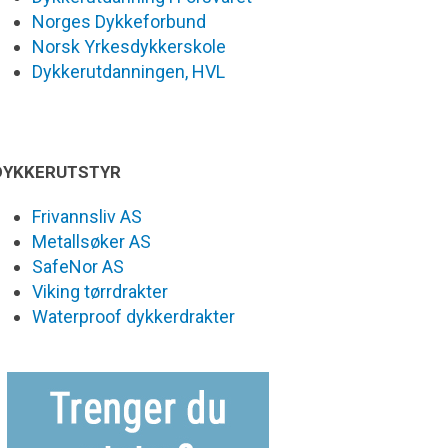
Norges Dykkeforbund
Norsk Yrkesdykkerskole
Dykkerutdanningen, HVL
DYKKERUTSTYR
Frivannsliv AS
Metallsøker AS
SafeNor AS
Viking tørrdrakter
Waterproof dykkerdrakter