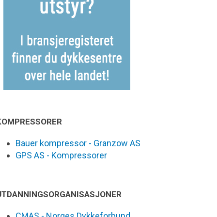
KOMPRESSORER
Bauer kompressor - Granzow AS
GPS AS - Kompressorer
UTDANNINGSORGANISASJONER
CMAS - Norges Dykkeforbund