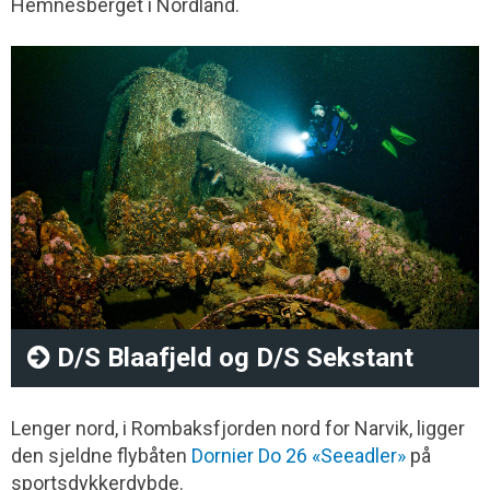
Hemnesberget i Nordland.
D/S Blaafjeld og D/S Sekstant
Lenger nord, i Rombaksfjorden nord for Narvik, ligger
den sjeldne flybåten
Dornier Do 26 «Seeadler»
på
sportsdykkerdybde.