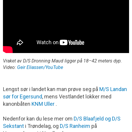
Vraket av D/S Dronning Maud ligger på 18–42 meters dyp.
Video:
Geir Eliassen/YouTube
Lengst sør i landet kan man prøve seg på
M/S Landan
sør for Egersund
, mens Vestlandet lokker med
kanonbåten
KNM Uller
.
Nedenfor kan du lese mer om
D/S Blaafjeld og D/S
Sekstant
i Trøndelag, og
D/S Ranheim
på