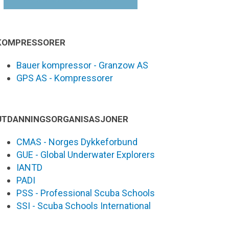
KOMPRESSORER
Bauer kompressor - Granzow AS
GPS AS - Kompressorer
UTDANNINGSORGANISASJONER
CMAS - Norges Dykkeforbund
GUE - Global Underwater Explorers
IANTD
PADI
PSS - Professional Scuba Schools
SSI - Scuba Schools International