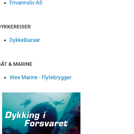
Frivannsliv AS
DYKKEREISER
DykkeBazaar
BÅT & MARINE
Wee Marine - Flytebrygger