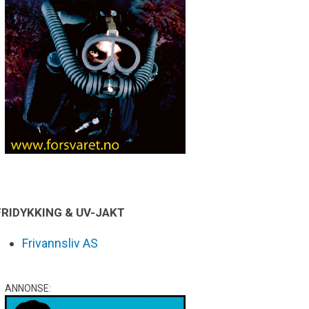
FRIDYKKING & UV-JAKT
Frivannsliv AS
ANNONSE: