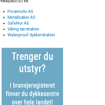
DYKKERUTSTYR
Frivannsliv AS
Metallsøker AS
SafeNor AS
Viking tørrdrakter
Waterproof dykkerdrakter