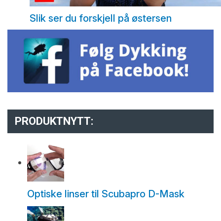
Slik ser du forskjell på østersen
PRODUKTNYTT:
Optiske linser til Scubapro D-Mask