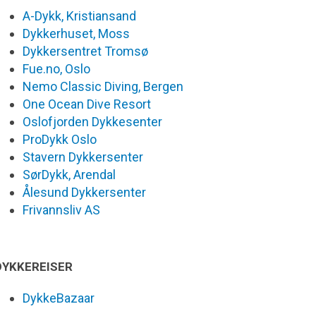
A-Dykk, Kristiansand
Dykkerhuset, Moss
Dykkersentret Tromsø
Fue.no, Oslo
Nemo Classic Diving, Bergen
One Ocean Dive Resort
Oslofjorden Dykkesenter
ProDykk Oslo
Stavern Dykkersenter
SørDykk, Arendal
Ålesund Dykkersenter
Frivannsliv AS
DYKKEREISER
DykkeBazaar