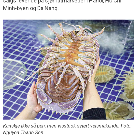
salgs levende på sjømatmarkeder i Hanoi, Ho Chi
Minh-byen og Da Nang.
Kanskje ikke så pen, men visstnok svært velsmakende. Foto:
Nguyen Thanh Son