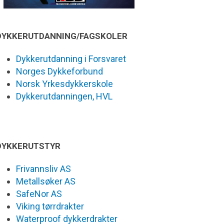
DYKKERUTDANNING/FAGSKOLER
Dykkerutdanning i Forsvaret
Norges Dykkeforbund
Norsk Yrkesdykkerskole
Dykkerutdanningen, HVL
DYKKERUTSTYR
Frivannsliv AS
Metallsøker AS
SafeNor AS
Viking tørrdrakter
Waterproof dykkerdrakter