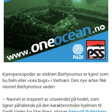
Kjempeisopoder av slekten
Bathynomus
er kjent som
bọ biển eller «sea bugs» i Vietnam. Den nye arten fikk
navnet
Bathynomus vaderi
.
– Navnet er inspirert av utseendet på hodet, som
ligner påfallende på den karakteristiske hjelmen til
Darth Vader fra Star Wars, skriver
Pensoft Publishers
.