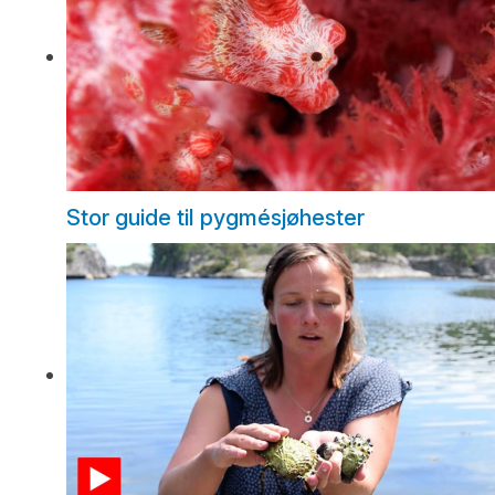
Stor guide til pygmésjøhester