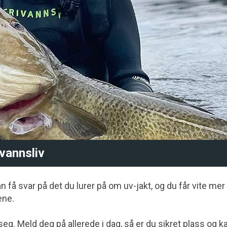
ivannsliv
n få svar på det du lurer på om uv-jakt, og du får vite me
ene.
g. Meld deg på allerede i dag, så er du sikret plass og k