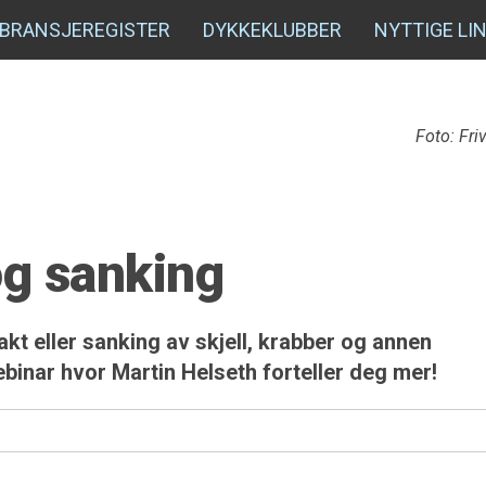
BRANSJEREGISTER
DYKKEKLUBBER
NYTTIGE LI
Foto: Fri
 og sanking
t eller sanking av skjell, krabber og annen
ebinar hvor Martin Helseth forteller deg mer!