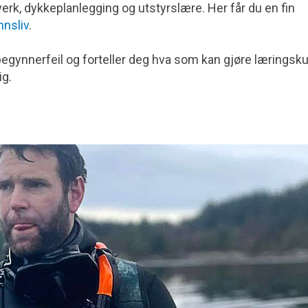
vverk, dykkeplanlegging og utstyrs­lære. Her får du en fin
nnsliv
.
begynnerfeil og forteller deg hva som kan gjøre læringsk
g.