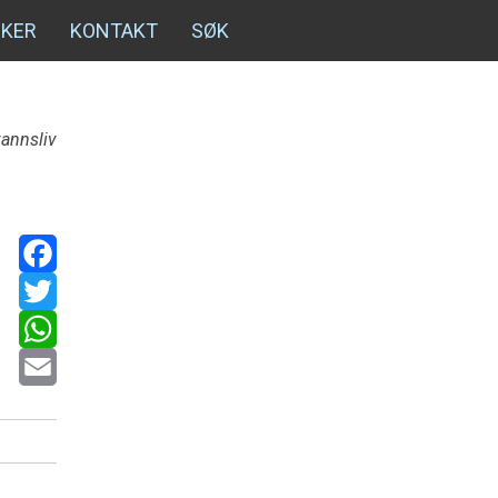
NKER
KONTAKT
SØK
vannsliv
Facebook
Twitter
WhatsApp
Email