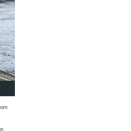
r om
an