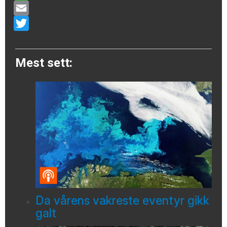
WhatsApp
Email
Twitter
Mest sett:
Da vårens vakreste eventyr gikk
galt