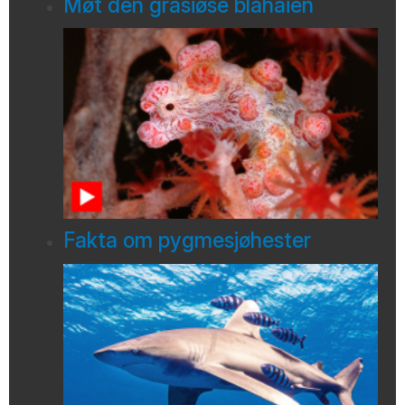
Møt den grasiøse blåhaien
Fakta om pygmesjøhester