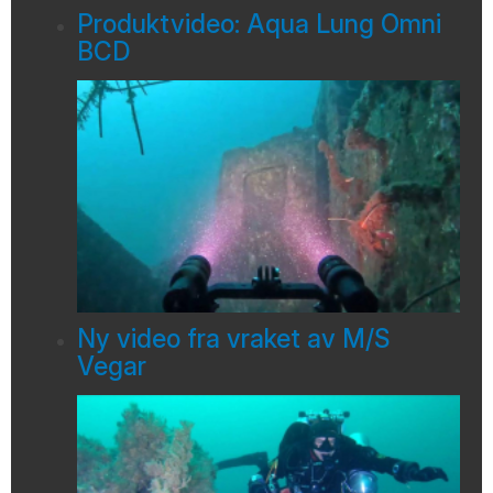
Produktvideo: Aqua Lung Omni
BCD
Ny video fra vraket av M/S
Vegar