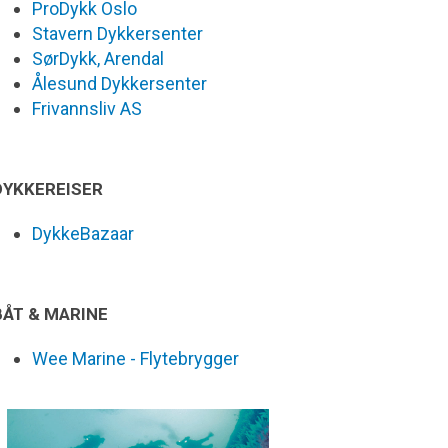
ProDykk Oslo
Stavern Dykkersenter
SørDykk, Arendal
Ålesund Dykkersenter
Frivannsliv AS
DYKKEREISER
DykkeBazaar
BÅT & MARINE
Wee Marine - Flytebrygger