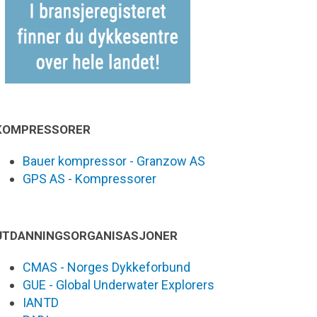
KOMPRESSORER
Bauer kompressor - Granzow AS
GPS AS - Kompressorer
UTDANNINGSORGANISASJONER
CMAS - Norges Dykkeforbund
GUE - Global Underwater Explorers
IANTD