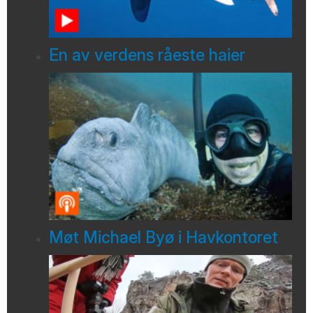
En av verdens råeste haier
Møt Michael Byø i Havkontoret