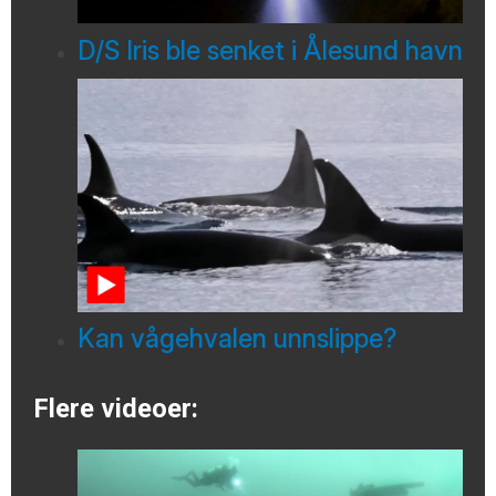
D/S Iris ble senket i Ålesund havn
Kan vågehvalen unnslippe?
Flere videoer: