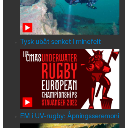
Tysk ubåt senket i minefelt
EM i UV-rugby: Åpningsseremoni