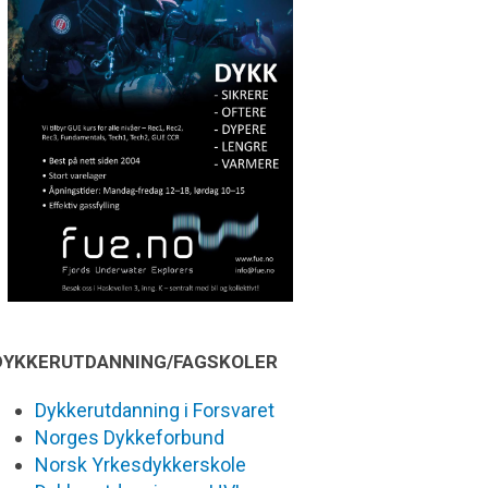
DYKKERUTDANNING/FAGSKOLER
Dykkerutdanning i Forsvaret
Norges Dykkeforbund
Norsk Yrkesdykkerskole