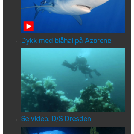
Dykk med blåhai på Azorene
Se video: D/S Dresden