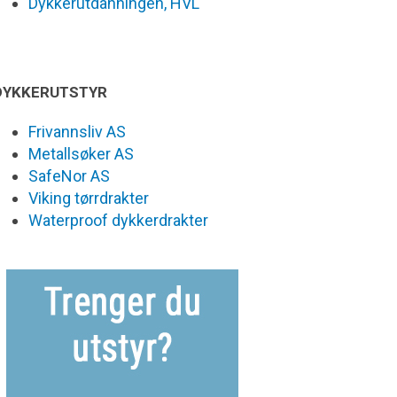
Dykkerutdanningen, HVL
DYKKERUTSTYR
Frivannsliv AS
Metallsøker AS
SafeNor AS
Viking tørrdrakter
Waterproof dykkerdrakter