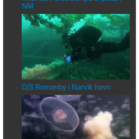
NM
D/S Romanby i Narvik havn