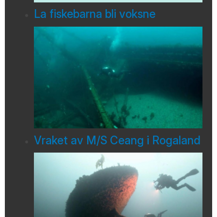
La fiskebarna bli voksne
Vraket av M/S Ceang i Rogaland