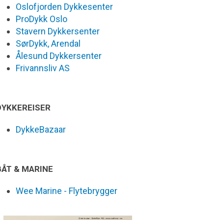
Oslofjorden Dykkesenter
ProDykk Oslo
Stavern Dykkersenter
SørDykk, Arendal
Ålesund Dykkersenter
Frivannsliv AS
DYKKEREISER
DykkeBazaar
BÅT & MARINE
Wee Marine - Flytebrygger