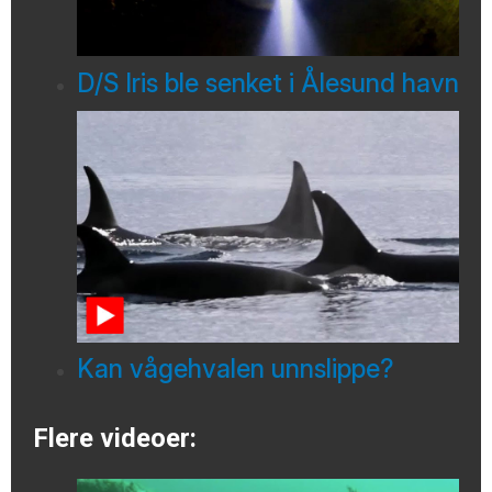
D/S Iris ble senket i Ålesund havn
Kan vågehvalen unnslippe?
Flere videoer: