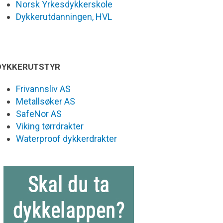
Norsk Yrkesdykkerskole
Dykkerutdanningen, HVL
DYKKERUTSTYR
Frivannsliv AS
Metallsøker AS
SafeNor AS
Viking tørrdrakter
Waterproof dykkerdrakter