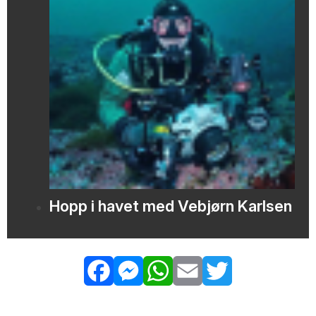
Hopp i havet med Vebjørn Karlsen
Facebook
Messenger
WhatsApp
Email
Twitter