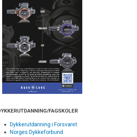
DYKKERUTDANNING/FAGSKOLER
Dykkerutdanning i Forsvaret
Norges Dykkeforbund