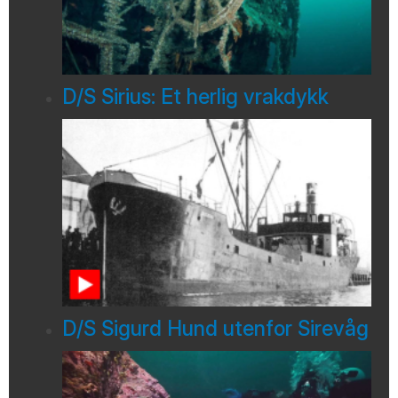
D/S Sirius: Et herlig vrakdykk
D/S Sigurd Hund utenfor Sirevåg