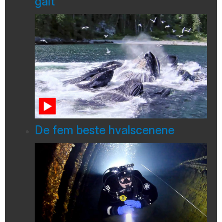
galt
De fem beste hvalscenene