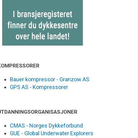
KOMPRESSORER
Bauer kompressor - Granzow AS
GPS AS - Kompressorer
UTDANNINGSORGANISASJONER
CMAS - Norges Dykkeforbund
GUE - Global Underwater Explorers