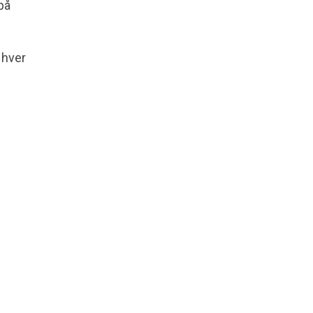
på
 hver