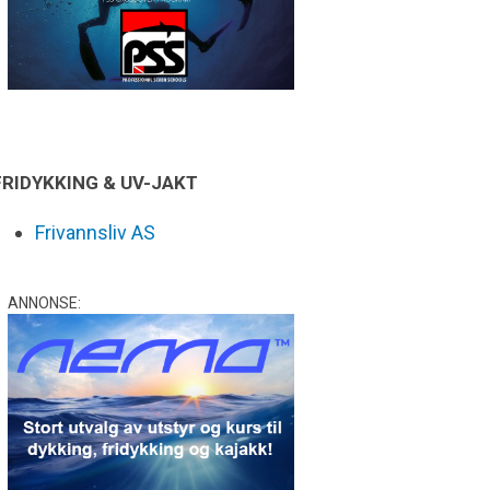
FRIDYKKING & UV-JAKT
Frivannsliv AS
ANNONSE: