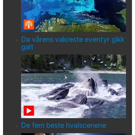
Da vårens vakreste eventyr gikk
galt
De fem beste hvalscenene