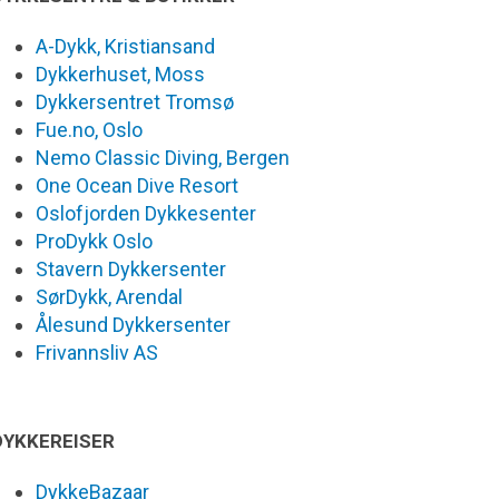
A-Dykk, Kristiansand
Dykkerhuset, Moss
Dykkersentret Tromsø
Fue.no, Oslo
Nemo Classic Diving, Bergen
One Ocean Dive Resort
Oslofjorden Dykkesenter
ProDykk Oslo
Stavern Dykkersenter
SørDykk, Arendal
Ålesund Dykkersenter
Frivannsliv AS
DYKKEREISER
DykkeBazaar