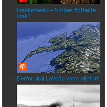
Frankenwald – Norges flotteste
vrak?
Derfor skal LoVeSe være oljefritt