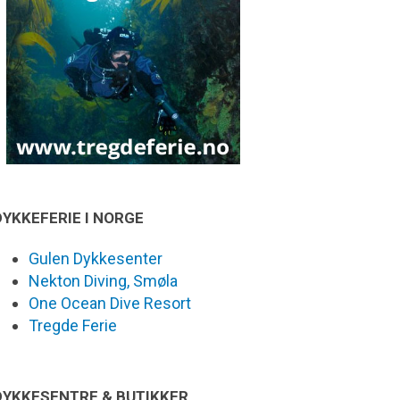
DYKKEFERIE I NORGE
Gulen Dykkesenter
Nekton Diving, Smøla
One Ocean Dive Resort
Tregde Ferie
DYKKESENTRE & BUTIKKER