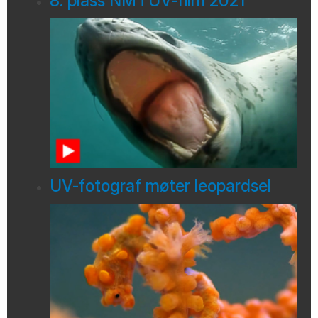
8. plass NM i UV-film 2021
UV-fotograf møter leopardsel