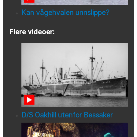
Kan vågehvalen unnslippe?
Flere videoer:
D/S Oakhill utenfor Bessaker