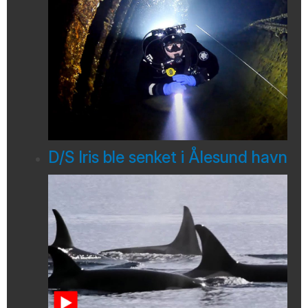
D/S Iris ble senket i Ålesund havn