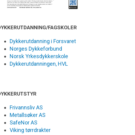
DYKKERUTDANNING/FAGSKOLER
Dykkerutdanning i Forsvaret
Norges Dykkeforbund
Norsk Yrkesdykkerskole
Dykkerutdanningen, HVL
DYKKERUTSTYR
Frivannsliv AS
Metallsøker AS
SafeNor AS
Viking tørrdrakter