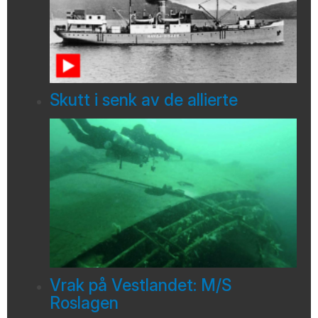
Skutt i senk av de allierte
Vrak på Vestlandet: M/S
Roslagen