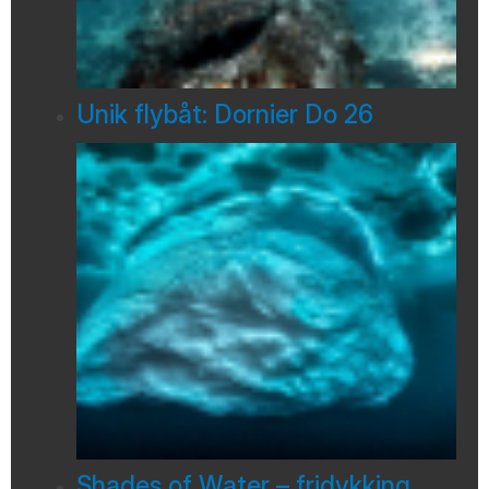
Unik flybåt: Dornier Do 26
Shades of Water – fridykking