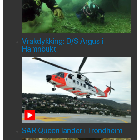
Vrakdykking: D/S Argus i
Hamnbukt
SAR Queen lander i Trondheim