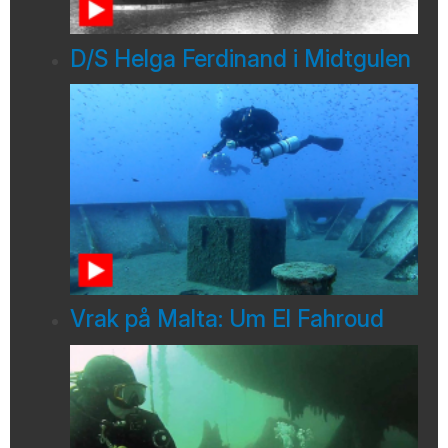
D/S Helga Ferdinand i Midtgulen
Vrak på Malta: Um El Fahroud