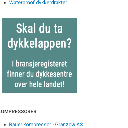
Waterproof dykkerdrakter
KOMPRESSORER
Bauer kompressor - Granzow AS