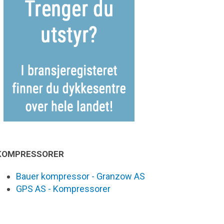
KOMPRESSORER
Bauer kompressor - Granzow AS
GPS AS - Kompressorer