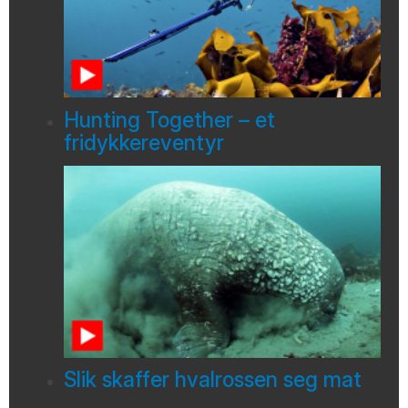
Hunting Together – et
fridykkereventyr
Slik skaffer hvalrossen seg mat