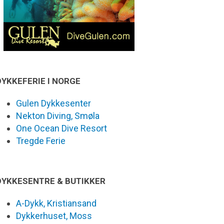
DYKKEFERIE I NORGE
Gulen Dykkesenter
Nekton Diving, Smøla
One Ocean Dive Resort
Tregde Ferie
DYKKESENTRE & BUTIKKER
A-Dykk, Kristiansand
Dykkerhuset, Moss