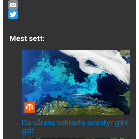
WhatsApp
Email
Twitter
Mest sett:
Da vårens vakreste eventyr gikk
galt