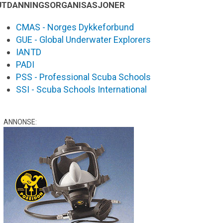
UTDANNINGSORGANISASJONER
CMAS - Norges Dykkeforbund
GUE - Global Underwater Explorers
IANTD
PADI
PSS - Professional Scuba Schools
SSI - Scuba Schools International
ANNONSE: