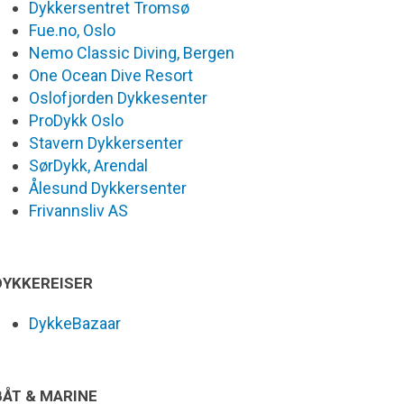
Dykkersentret Tromsø
Fue.no, Oslo
Nemo Classic Diving, Bergen
One Ocean Dive Resort
Oslofjorden Dykkesenter
ProDykk Oslo
Stavern Dykkersenter
SørDykk, Arendal
Ålesund Dykkersenter
Frivannsliv AS
DYKKEREISER
DykkeBazaar
BÅT & MARINE