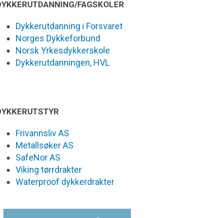
DYKKERUTDANNING/FAGSKOLER
Dykkerutdanning i Forsvaret
Norges Dykkeforbund
Norsk Yrkesdykkerskole
Dykkerutdanningen, HVL
DYKKERUTSTYR
Frivannsliv AS
Metallsøker AS
SafeNor AS
Viking tørrdrakter
Waterproof dykkerdrakter