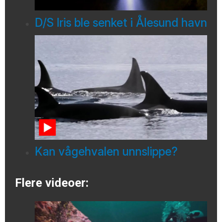
D/S Iris ble senket i Ålesund havn
Kan vågehvalen unnslippe?
Flere videoer: