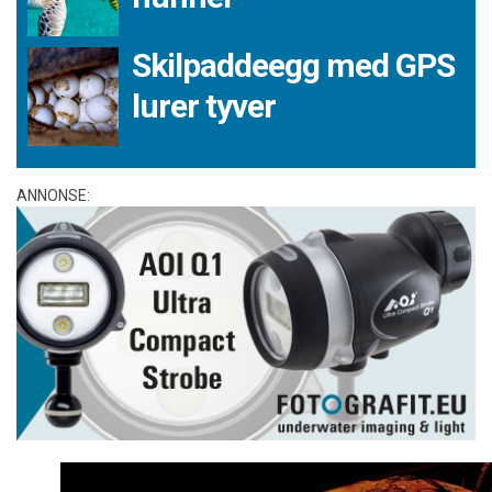
Skilpaddeegg med GPS
lurer tyver
ANNONSE: