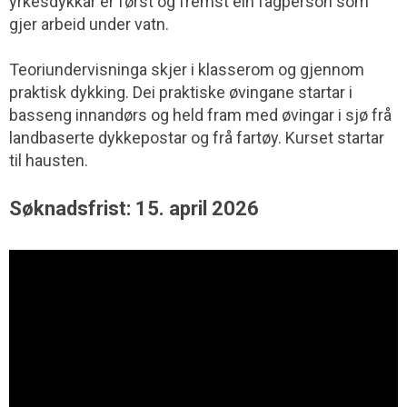
yrkesdykkar er først og fremst ein fagperson som
gjer arbeid under vatn.
Teoriundervisninga skjer i klasserom og gjennom
praktisk dykking. Dei praktiske øvingane startar i
basseng innandørs og held fram med øvingar i sjø frå
landbaserte dykkepostar og frå fartøy. Kurset startar
til hausten.
Søknadsfrist: 15. april 2026