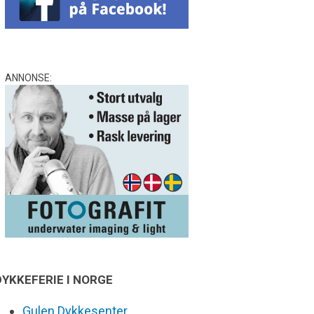
ANNONSE:
DYKKEFERIE I NORGE
Gulen Dykkesenter