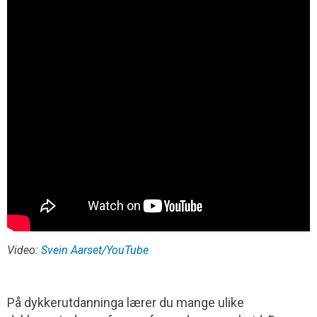
Video:
Svein Aarset/YouTube
På dykkerutdanninga lærer du mange ulike