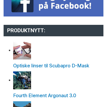
PRODUKTNYTT:
Optiske linser til Scubapro D-Mask
Fourth Element Argonaut 3.0