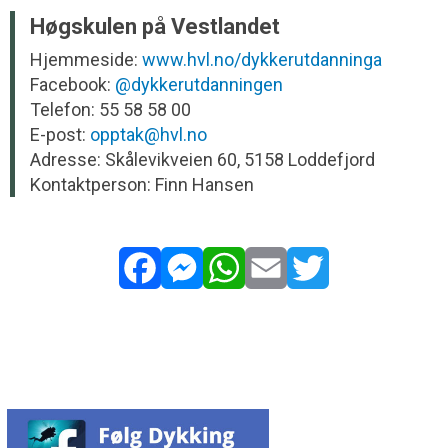
Høgskulen på Vestlandet
Hjemmeside:
www.hvl.no/dykkerutdanninga
Facebook:
@dykkerutdanningen
Telefon: 55 58 58 00
E-post:
opptak@hvl.no
Adresse: Skålevikveien 60, 5158 Loddefjord
Kontaktperson: Finn Hansen
Facebook
Messenger
WhatsApp
Email
Twitter