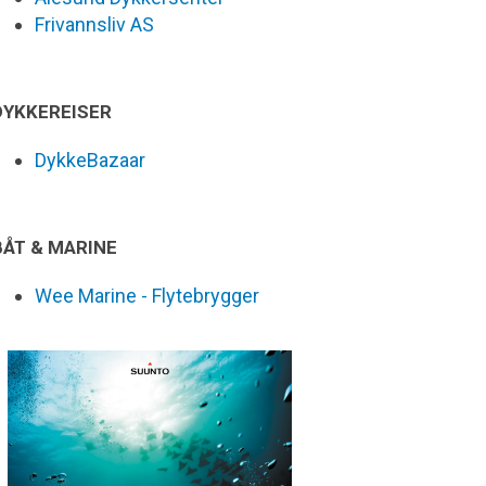
Frivannsliv AS
DYKKEREISER
DykkeBazaar
BÅT & MARINE
Wee Marine - Flytebrygger