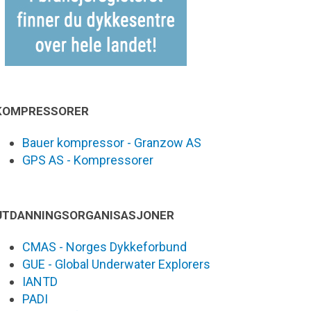
KOMPRESSORER
Bauer kompressor - Granzow AS
GPS AS - Kompressorer
UTDANNINGSORGANISASJONER
CMAS - Norges Dykkeforbund
GUE - Global Underwater Explorers
IANTD
PADI