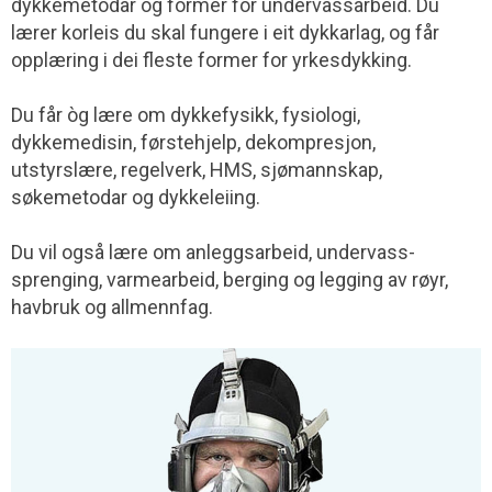
dykkemetodar og former for undervassarbeid. Du
lærer korleis du skal fungere i eit dykkarlag, og får
opplæring i dei fleste former for yrkesdykking.
Du får òg lære om dykkefysikk, fysiologi,
dykkemedisin, førstehjelp, dekompresjon,
utstyrslære, regelverk, HMS, sjømannskap,
søkemetodar og dykkeleiing.
Du vil også lære om anleggsarbeid, undervass-
sprenging, varmearbeid, berging og legging av røyr,
havbruk og allmennfag.