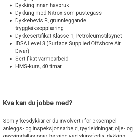
Dykking innan havbruk
Dykking med Nitrox som pustegass
Dykkebevis B, grunnleggande
tryggleiksopplæring
Dykkesertifikat Klasse 1, Petroleumstilsynet
IDSA Level 3 (Surface Supplied Offshore Air
Diver)
Sertifikat varmearbeid
HMS-kurs, 40 timar
Kva kan du jobbe med?
Som yrkesdykkar er du involvert i for eksempel
anleggs- og inspeksjonsarbeid, røyrleidningar, olje- og
gassinstallasjonar, berging ved skips­forlis, dykking