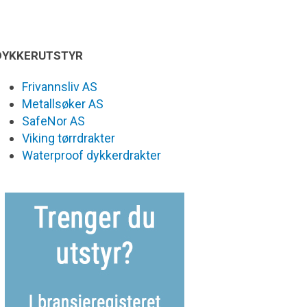
DYKKERUTSTYR
Frivannsliv AS
Metallsøker AS
SafeNor AS
Viking tørrdrakter
Waterproof dykkerdrakter