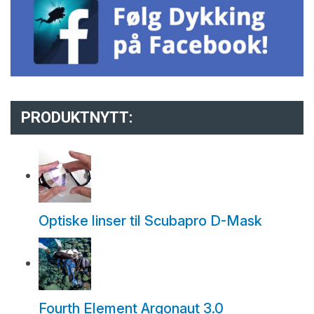
PRODUKTNYTT:
Optiske linser til Scubapro D-Mask
Fourth Element Argonaut 3.0