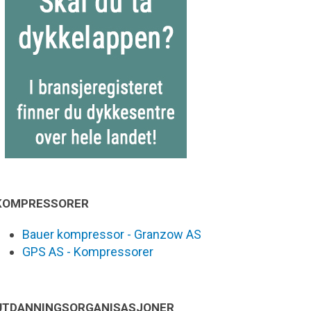
KOMPRESSORER
Bauer kompressor - Granzow AS
GPS AS - Kompressorer
UTDANNINGSORGANISASJONER