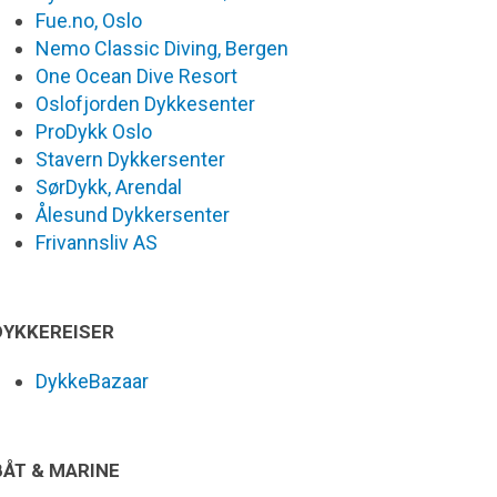
Fue.no, Oslo
Nemo Classic Diving, Bergen
One Ocean Dive Resort
Oslofjorden Dykkesenter
ProDykk Oslo
Stavern Dykkersenter
SørDykk, Arendal
Ålesund Dykkersenter
Frivannsliv AS
DYKKEREISER
DykkeBazaar
BÅT & MARINE