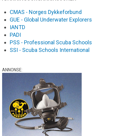
CMAS - Norges Dykkeforbund
GUE - Global Underwater Explorers
IANTD
PADI
PSS - Professional Scuba Schools
SSI - Scuba Schools International
ANNONSE: