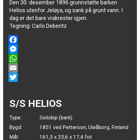
Den 30. desember 1896 grunnstøtte barken
Helios utenfor Jeløya, og sank på grunt vann. I
dag er det bare vrakrester igjen.
Tegning: Carlo Deberitz
Facebook
Messenger
WhatsApp
Email
Twitter
S/S HELIOS
Type:
Seilskip (bark)
Bygd:
1851 ved Petterson, Uleåborg, Finland
Mål:
161,3 x 33,6 x 17,4 fot