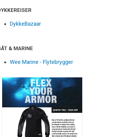
DYKKEREISER
DykkeBazaar
BÅT & MARINE
Wee Marine - Flytebrygger