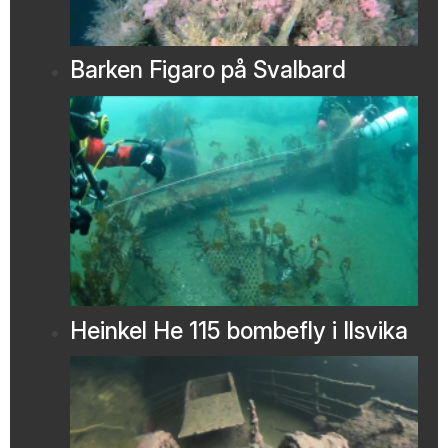
Barken Figaro på Svalbard
Heinkel He 115 bombefly i Ilsvika