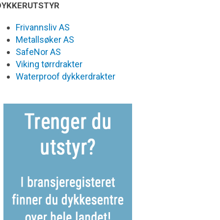
DYKKERUTSTYR
Frivannsliv AS
Metallsøker AS
SafeNor AS
Viking tørrdrakter
Waterproof dykkerdrakter