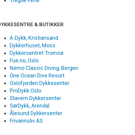
Tregde Ferie
DYKKESENTRE & BUTIKKER
A-Dykk, Kristiansand
Dykkerhuset, Moss
Dykkersentret Tromsø
Fue.no, Oslo
Nemo Classic Diving, Bergen
One Ocean Dive Resort
Oslofjorden Dykkesenter
ProDykk Oslo
Stavern Dykkersenter
SørDykk, Arendal
Ålesund Dykkersenter
Frivannsliv AS