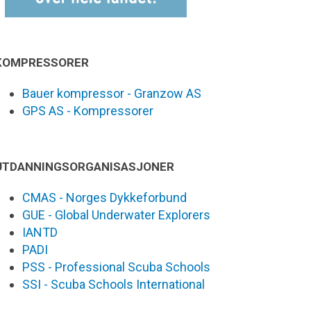
KOMPRESSORER
Bauer kompressor - Granzow AS
GPS AS - Kompressorer
UTDANNINGSORGANISASJONER
CMAS - Norges Dykkeforbund
GUE - Global Underwater Explorers
IANTD
PADI
PSS - Professional Scuba Schools
SSI - Scuba Schools International