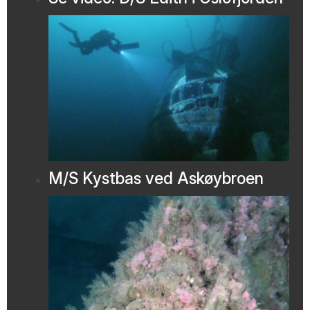
M/S Kystbas ved Askøybroen