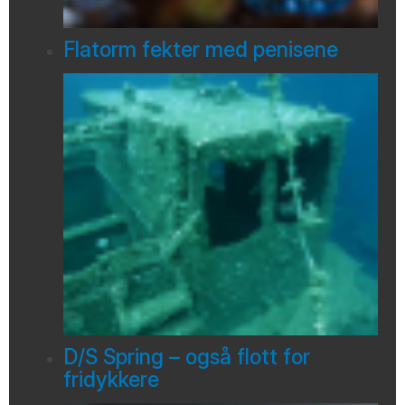
Flatorm fekter med penisene
D/S Spring – også flott for
fridykkere