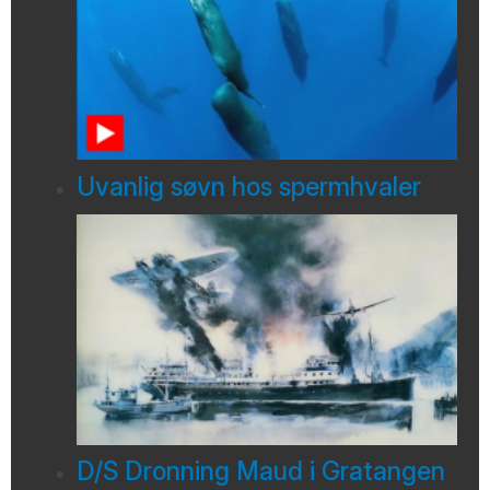
Uvanlig søvn hos spermhvaler
D/S Dronning Maud i Gratangen