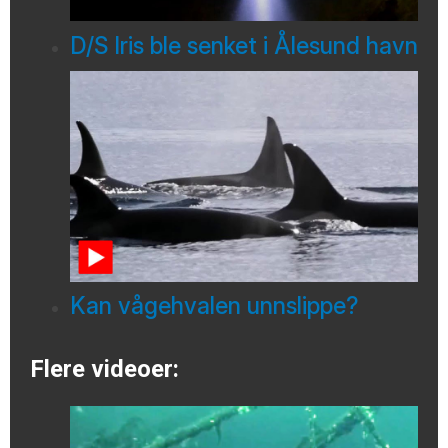
D/S Iris ble senket i Ålesund havn
Kan vågehvalen unnslippe?
Flere videoer: