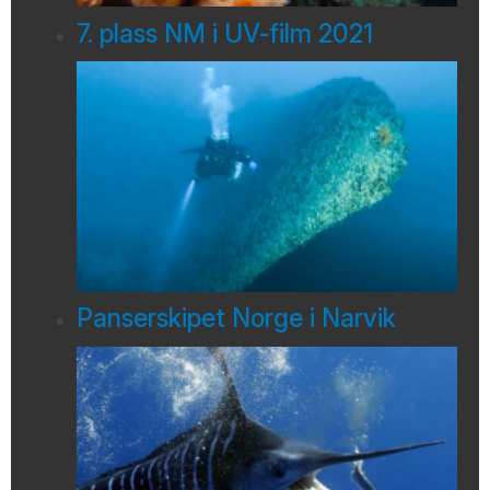
7. plass NM i UV-film 2021
Panserskipet Norge i Narvik