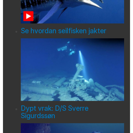
Se hvordan seilfisken jakter
Dypt vrak: D/S Sverre
Sigurdssøn