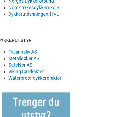
Norges Dykkeforbund
Norsk Yrkesdykkerskole
Dykkerutdanningen, HVL
DYKKERUTSTYR
Frivannsliv AS
Metallsøker AS
SafeNor AS
Viking tørrdrakter
Waterproof dykkerdrakter