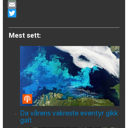
WhatsApp
Email
Twitter
Mest sett:
Da vårens vakreste eventyr gikk
galt