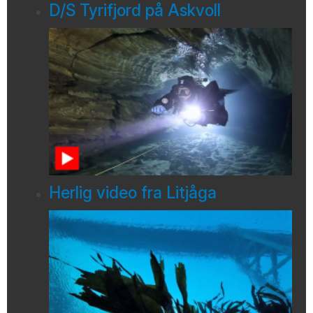
D/S Tyrifjord på Askvoll
Herlig video fra Litjåga