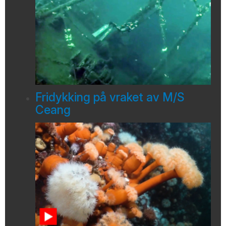
Fridykking på vraket av M/S
Ceang