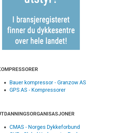
KOMPRESSORER
Bauer kompressor - Granzow AS
GPS AS - Kompressorer
UTDANNINGSORGANISASJONER
CMAS - Norges Dykkeforbund