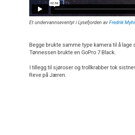
Et undervannseventyr i Lysefjorden av
Fredrik Myh
Begge brukte samme type kamera til å lage s
Tønnessen brukte en GoPro 7 Black.
I tillegg til sjøroser og trollkrabber tok si
Reve på Jæren.