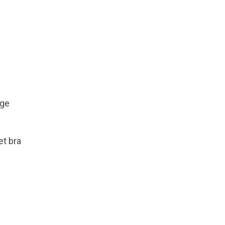
ige
et bra