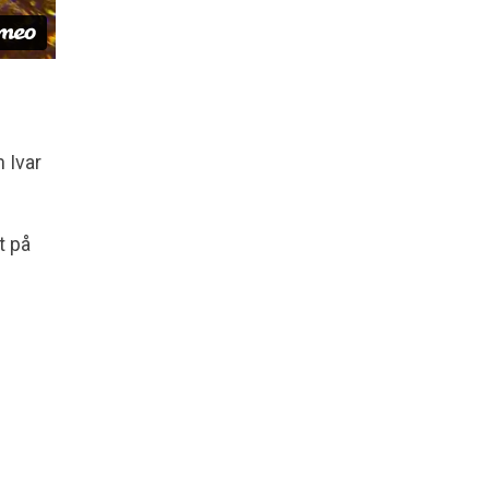
 Ivar
t på