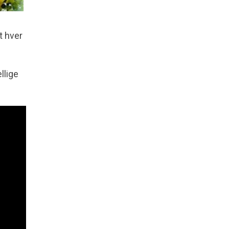
t hver
llige