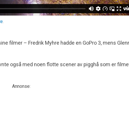
re
.
ine filmer – Fredrik Myhre hadde en GoPro 3, mens Glenn
stnevnte også med noen flotte scener av pigghå som er filme
Annonse: