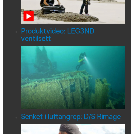
Produktvideo: LEG3ND
ventilsett
Senket i luftangrep: D/S Rimage