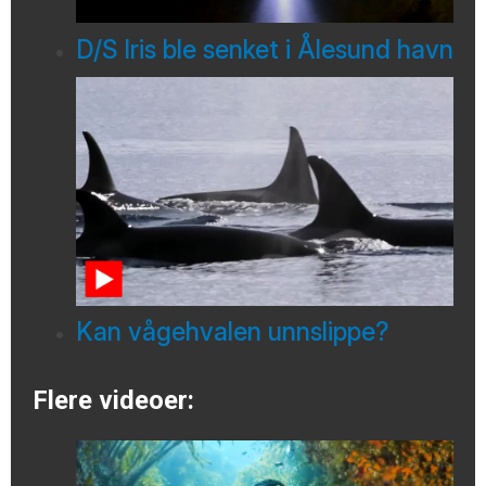
D/S Iris ble senket i Ålesund havn
Kan vågehvalen unnslippe?
Flere videoer: