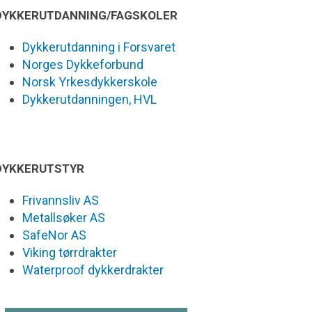
DYKKERUTDANNING/FAGSKOLER
Dykkerutdanning i Forsvaret
Norges Dykkeforbund
Norsk Yrkesdykkerskole
Dykkerutdanningen, HVL
DYKKERUTSTYR
Frivannsliv AS
Metallsøker AS
SafeNor AS
Viking tørrdrakter
Waterproof dykkerdrakter