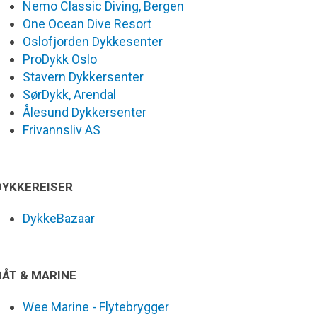
Nemo Classic Diving, Bergen
One Ocean Dive Resort
Oslofjorden Dykkesenter
ProDykk Oslo
Stavern Dykkersenter
SørDykk, Arendal
Ålesund Dykkersenter
Frivannsliv AS
DYKKEREISER
DykkeBazaar
BÅT & MARINE
Wee Marine - Flytebrygger