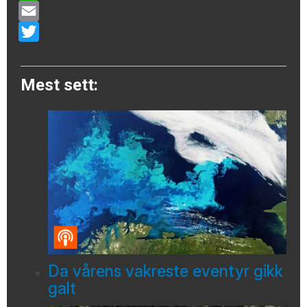
WhatsApp
Email
Twitter
Mest sett:
Da vårens vakreste eventyr gikk
galt