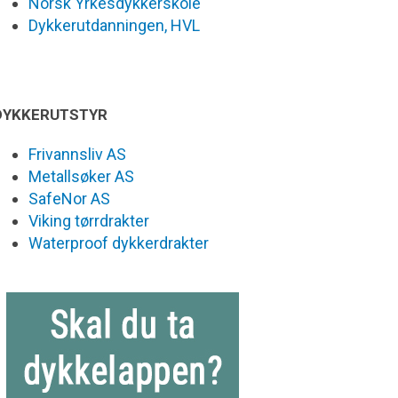
Norsk Yrkesdykkerskole
Dykkerutdanningen, HVL
DYKKERUTSTYR
Frivannsliv AS
Metallsøker AS
SafeNor AS
Viking tørrdrakter
Waterproof dykkerdrakter