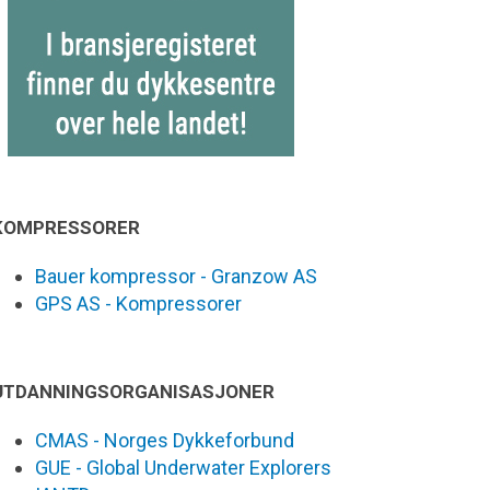
KOMPRESSORER
Bauer kompressor - Granzow AS
GPS AS - Kompressorer
UTDANNINGSORGANISASJONER
CMAS - Norges Dykkeforbund
GUE - Global Underwater Explorers