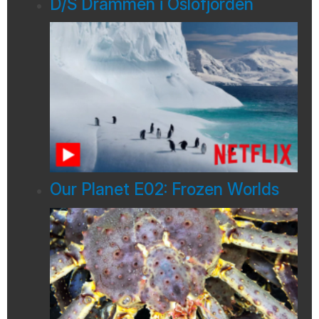
D/S Drammen i Oslofjorden
Our Planet E02: Frozen Worlds