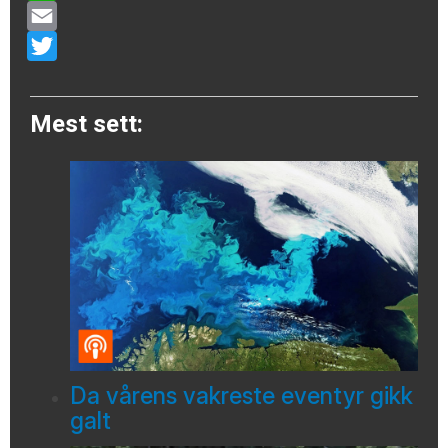
WhatsApp
Email
Twitter
Mest sett:
Da vårens vakreste eventyr gikk
galt