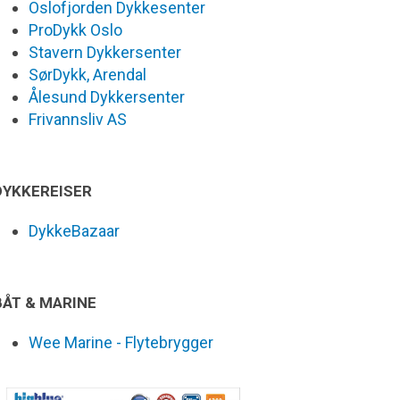
Oslofjorden Dykkesenter
ProDykk Oslo
Stavern Dykkersenter
SørDykk, Arendal
Ålesund Dykkersenter
Frivannsliv AS
DYKKEREISER
DykkeBazaar
BÅT & MARINE
Wee Marine - Flytebrygger