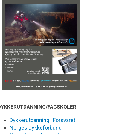
DYKKERUTDANNING/FAGSKOLER
Dykkerutdanning i Forsvaret
Norges Dykkeforbund