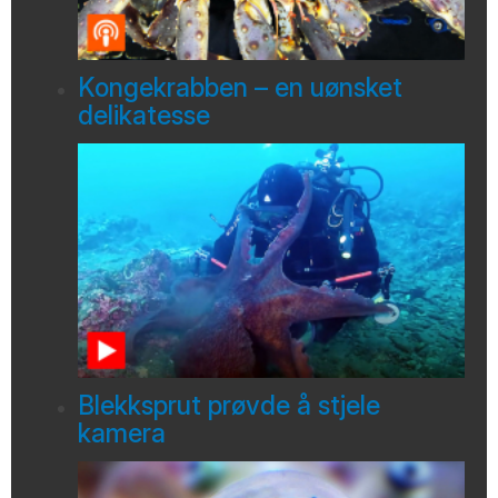
Kongekrabben – en uønsket
delikatesse
Blekksprut prøvde å stjele
kamera