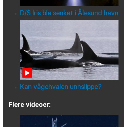
D/S Iris ble senket i Ålesund havn
Kan vågehvalen unnslippe?
Flere videoer: