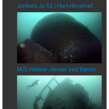
Junkers Ju 52 i Hartvikvatnet
M/S Helene Jensen ved Bømlo