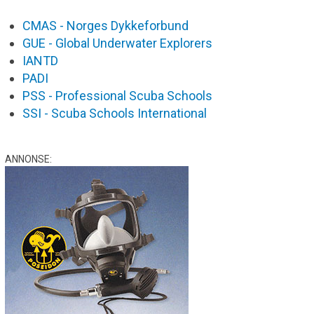
CMAS - Norges Dykkeforbund
GUE - Global Underwater Explorers
IANTD
PADI
PSS - Professional Scuba Schools
SSI - Scuba Schools International
ANNONSE: