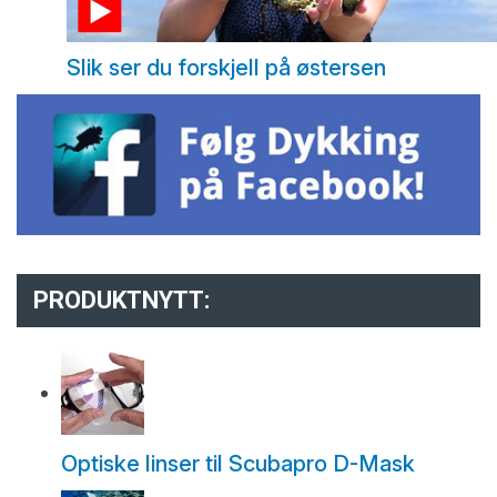
Slik ser du forskjell på østersen
PRODUKTNYTT:
Optiske linser til Scubapro D-Mask