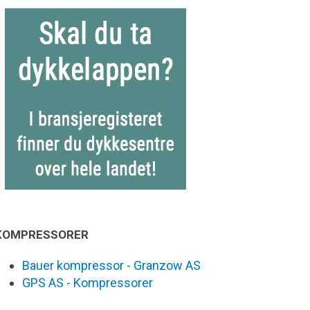
KOMPRESSORER
Bauer kompressor - Granzow AS
GPS AS - Kompressorer