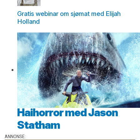
Gratis webinar om sjømat med Elijah
Holland
Haihorror med Jason
Statham
ANNONSE: