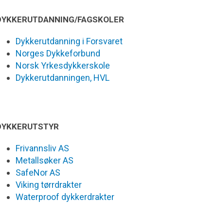
DYKKERUTDANNING/FAGSKOLER
Dykkerutdanning i Forsvaret
Norges Dykkeforbund
Norsk Yrkesdykkerskole
Dykkerutdanningen, HVL
DYKKERUTSTYR
Frivannsliv AS
Metallsøker AS
SafeNor AS
Viking tørrdrakter
Waterproof dykkerdrakter