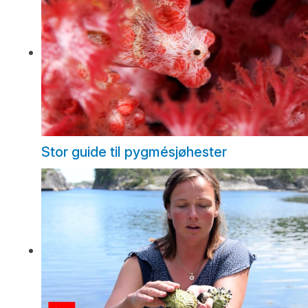
Stor guide til pygmésjøhester