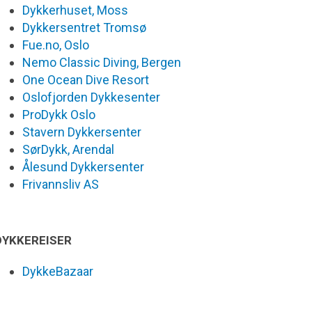
Dykkerhuset, Moss
Dykkersentret Tromsø
Fue.no, Oslo
Nemo Classic Diving, Bergen
One Ocean Dive Resort
Oslofjorden Dykkesenter
ProDykk Oslo
Stavern Dykkersenter
SørDykk, Arendal
Ålesund Dykkersenter
Frivannsliv AS
DYKKEREISER
DykkeBazaar