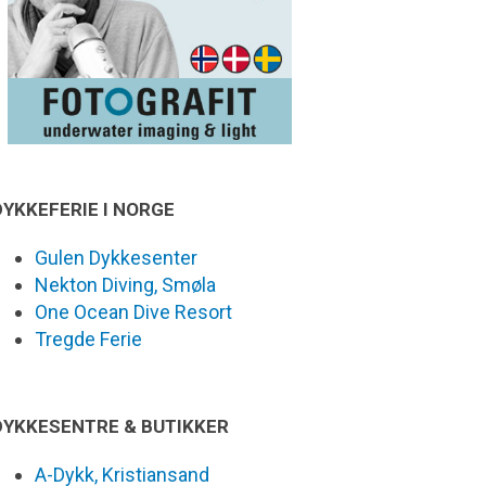
DYKKEFERIE I NORGE
Gulen Dykkesenter
Nekton Diving, Smøla
One Ocean Dive Resort
Tregde Ferie
DYKKESENTRE & BUTIKKER
A-Dykk, Kristiansand