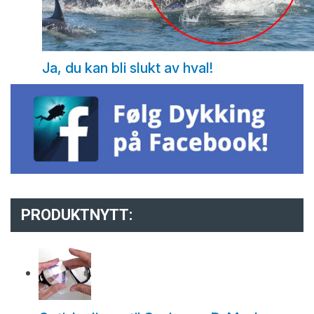
Ja, du kan bli slukt av hval!
PRODUKTNYTT: