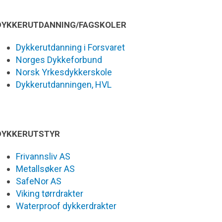
DYKKERUTDANNING/FAGSKOLER
Dykkerutdanning i Forsvaret
Norges Dykkeforbund
Norsk Yrkesdykkerskole
Dykkerutdanningen, HVL
DYKKERUTSTYR
Frivannsliv AS
Metallsøker AS
SafeNor AS
Viking tørrdrakter
Waterproof dykkerdrakter