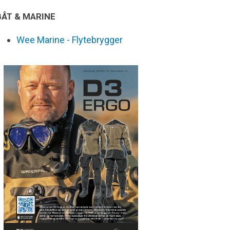
BÅT & MARINE
Wee Marine - Flytebrygger