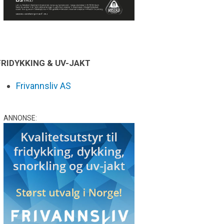
FRIDYKKING & UV-JAKT
Frivannsliv AS
ANNONSE: