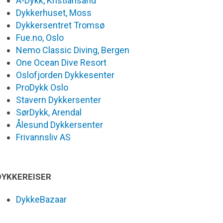
A-Dykk, Kristiansand
Dykkerhuset, Moss
Dykkersentret Tromsø
Fue.no, Oslo
Nemo Classic Diving, Bergen
One Ocean Dive Resort
Oslofjorden Dykkesenter
ProDykk Oslo
Stavern Dykkersenter
SørDykk, Arendal
Ålesund Dykkersenter
Frivannsliv AS
DYKKEREISER
DykkeBazaar