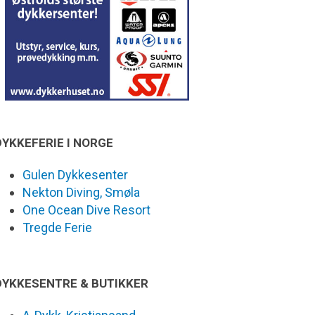
DYKKEFERIE I NORGE
Gulen Dykkesenter
Nekton Diving, Smøla
One Ocean Dive Resort
Tregde Ferie
DYKKESENTRE & BUTIKKER