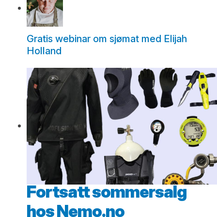
Gratis webinar om sjømat med Elijah
Holland
Fortsatt sommersalg
hos Nemo.no