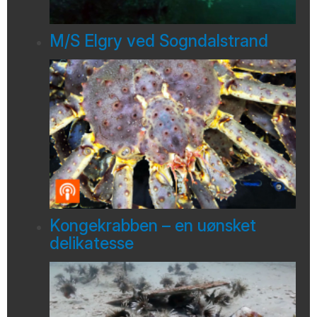
M/S Elgry ved Sogndalstrand
Kongekrabben – en uønsket
delikatesse