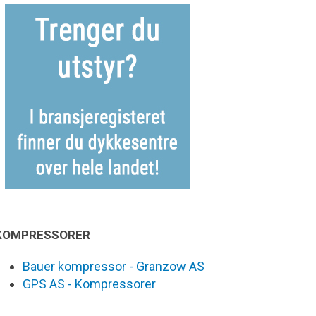
KOMPRESSORER
Bauer kompressor - Granzow AS
GPS AS - Kompressorer