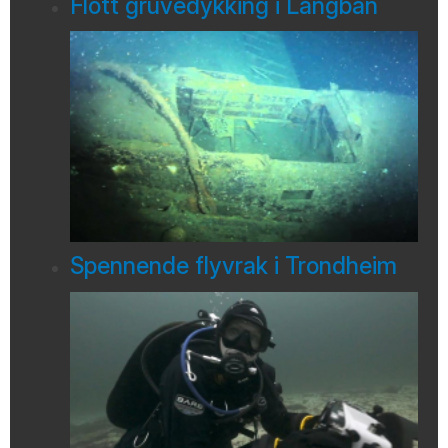
Flott gruvedykking i Långban
Spennende flyvrak i Trondheim