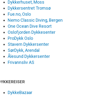
Dykkerhuset, Moss
Dykkersentret Tromsø
Fue.no, Oslo
Nemo Classic Diving, Bergen
One Ocean Dive Resort
Oslofjorden Dykkesenter
ProDykk Oslo
Stavern Dykkersenter
SørDykk, Arendal
Ålesund Dykkersenter
Frivannsliv AS
DYKKEREISER
DykkeBazaar