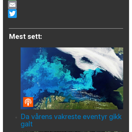
WhatsApp
Email
Twitter
Mest sett:
Da vårens vakreste eventyr gikk
galt