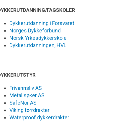
DYKKERUTDANNING/FAGSKOLER
Dykkerutdanning i Forsvaret
Norges Dykkeforbund
Norsk Yrkesdykkerskole
Dykkerutdanningen, HVL
DYKKERUTSTYR
Frivannsliv AS
Metallsøker AS
SafeNor AS
Viking tørrdrakter
Waterproof dykkerdrakter