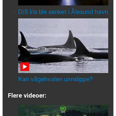
D/S Iris ble senket i Ålesund havn
Kan vågehvalen unnslippe?
Flere videoer: