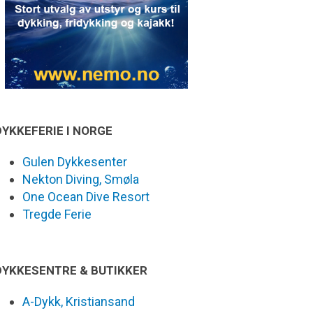
DYKKEFERIE I NORGE
Gulen Dykkesenter
Nekton Diving, Smøla
One Ocean Dive Resort
Tregde Ferie
DYKKESENTRE & BUTIKKER
A-Dykk, Kristiansand