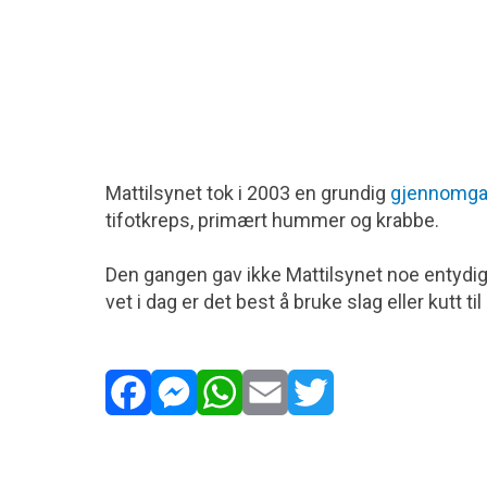
Mattilsynet tok i 2003 en grundig
gjennomgan
tifotkreps, primært hummer og krabbe.
Den gangen gav ikke Mattilsynet noe entydi
vet i dag er det best å bruke slag eller kutt t
Facebook
Messenger
WhatsApp
Email
Twitter