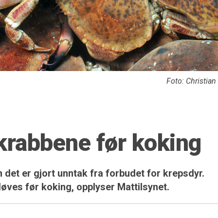
Foto: Christia
krabbene før koking
 det er gjort unntak fra forbudet for krepsdyr.
øves før koking, opplyser Mattilsynet.