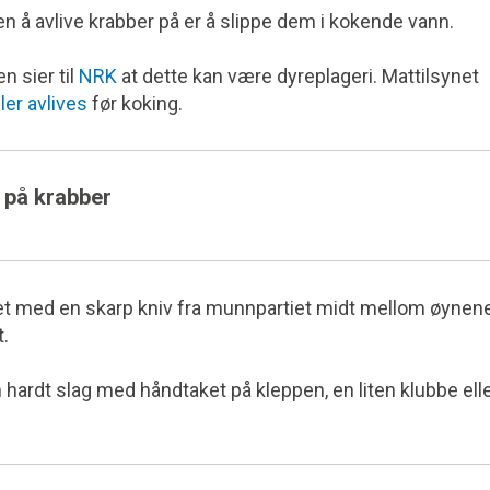
n å avlive krabber på er å slippe dem i kokende vann.
n sier til
NRK
at dette kan være dyreplageri. Mattilsynet
er avlives
før koking.
 på krabber
t med en skarp kniv fra munnpartiet midt mellom øynen
t.
n hardt slag med håndtaket på kleppen, en liten klubbe ell