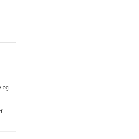
e og
er