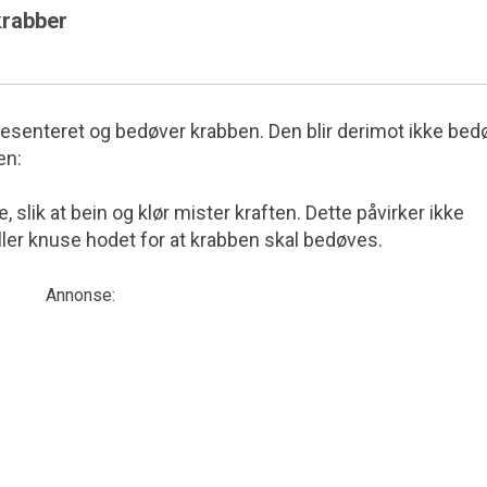
krabber
vesenteret og bedøver krabben. Den blir derimot ikke bed
en:
lik at bein og klør mister kraften. Dette påvirker ikke
ler knuse hodet for at krabben skal bedøves.
Annonse: